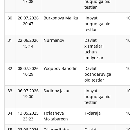
17:08
huquqiga oid
testlar
30
20.07.2026
Burxonova Malika
Jinoyat
1
20:47
huquqiga oid
testlar
31
22.06.2026
Nurmanov
Davlat
1
15:14
xizmatlari
uchun
imtiyozlar
32
08.07.2026
Yoqubov Bahodir
Davlat
1
10:29
boshqaruviga
oid testlar
33
06.07.2026
Sadinov Jasur
Jinoyat
1
19:00
huquqiga oid
testlar
34
13.05.2025
To'lasheva
1-daraja
1
23:23
Mo'tabarxon
35
23.06.2026
O'sarov Eldor
Davlat
1