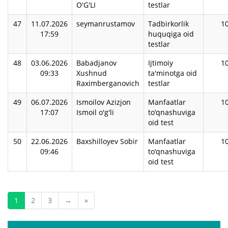
O'G'LI
testlar
47
11.07.2026
seymanrustamov
Tadbirkorlik
1
17:59
huquqiga oid
testlar
48
03.06.2026
Babadjanov
Ijtimoiy
1
09:33
Xushnud
ta'minotga oid
Raximberganovich
testlar
49
06.07.2026
Ismoilov Azizjon
Manfaatlar
1
17:07
Ismoil o'g'li
to‘qnashuviga
oid test
50
22.06.2026
Baxshilloyev Sobir
Manfaatlar
1
09:46
to‘qnashuviga
oid test
1
2
3
→
»