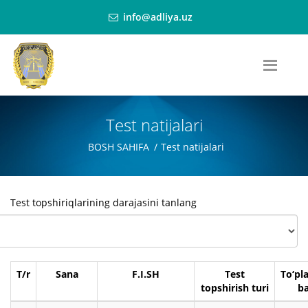
info@adliya.uz
Test natijalari
BOSH SAHIFA
Test natijalari
Test topshiriqlarining darajasini tanlang
T/r
Sana
F.I.SH
Test
To‘pl
topshirish turi
ba