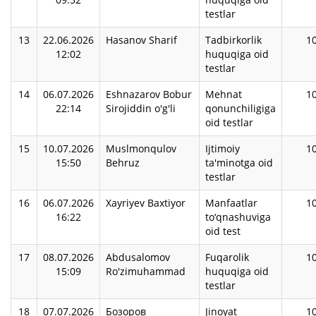
testlar
13
22.06.2026
Hasanov Sharif
Tadbirkorlik
1
12:02
huquqiga oid
testlar
14
06.07.2026
Eshnazarov Bobur
Mehnat
1
22:14
Sirojiddin o'g'li
qonunchiligiga
oid testlar
15
10.07.2026
Muslmonqulov
Ijtimoiy
1
15:50
Behruz
ta'minotga oid
testlar
16
06.07.2026
Xayriyev Baxtiyor
Manfaatlar
1
16:22
to‘qnashuviga
oid test
17
08.07.2026
Abdusalomov
Fuqarolik
1
15:09
Ro'zimuhammad
huquqiga oid
testlar
18
07.07.2026
Бозоров
Jinoyat
1