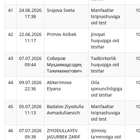
41
24.06.2026
Srajova Sveta
Manfaatlar
1
17:38
to‘qnashuviga
oid test
42
22.06.2026
Primov Aslbek
Jinoyat
1
11:17
huquqiga oid
testlar
43
07.07.2026
Собиров
Tadbirkorlik
1
09:44
Муҳаммадсодиқ
huquqiga oid
Тажимаматович
testlar
44
09.07.2026
Abkerimova
Oila
1
22:36
Elyana
qonunchiligiga
oid testlar
45
05.07.2026
Badalov Ziyodulla
Manfaatlar
1
11:13
Axmadullaevich
to‘qnashuviga
oid test
46
07.07.2026
ZIYODULLAYEV
Ijtimoiy
1
09:38
JASURBEK ZARIF
ta'minotga oid