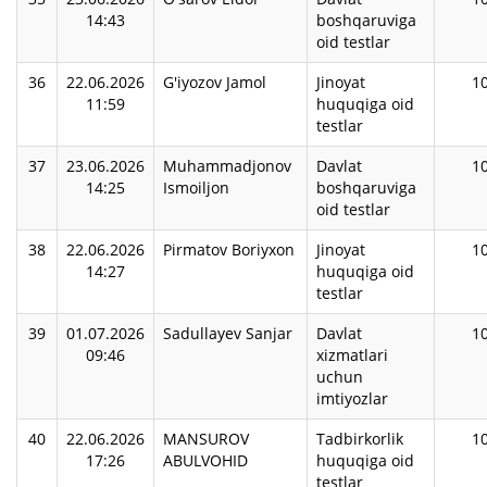
14:43
boshqaruviga
oid testlar
36
22.06.2026
G'iyozov Jamol
Jinoyat
1
11:59
huquqiga oid
testlar
37
23.06.2026
Muhammadjonov
Davlat
1
14:25
Ismoiljon
boshqaruviga
oid testlar
38
22.06.2026
Pirmatov Boriyxon
Jinoyat
1
14:27
huquqiga oid
testlar
39
01.07.2026
Sadullayev Sanjar
Davlat
1
09:46
xizmatlari
uchun
imtiyozlar
40
22.06.2026
MANSUROV
Tadbirkorlik
1
17:26
ABULVOHID
huquqiga oid
testlar