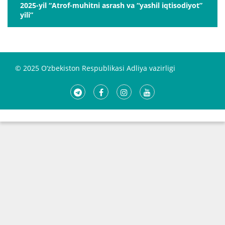
2025-yil “Atrof-muhitni asrash va “yashil iqtisodiyot”
yili”
© 2025 O‘zbekiston Respublikasi Adliya vazirligi