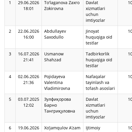
1
29.06.2026
To'laganova Zaxro
Davlat
1
18:01
Zokirovna
xizmatlari
uchun
imtiyozlar
2
22.06.2026
Abdullayev
Jinoyat
1
16:00
Saxodullo
huquqiga oid
testlar
3
16.07.2026
Usmanow
Tadbirkorlik
1
21:41
Shahzad
huquqiga oid
testlar
4
02.06.2026
Pojidayeva
Nafaqalar
1
21:36
Valentina
tayinlash va
Vladimirovna
to‘lash asoslari
5
03.07.2025
Зулфиқорова
Davlat
1
12:02
Барно
xizmatlari
Тангриқуловна
uchun
imtiyozlar
6
19.06.2026
Xo‘jamqulov Aʼzam
Ijtimoiy
1