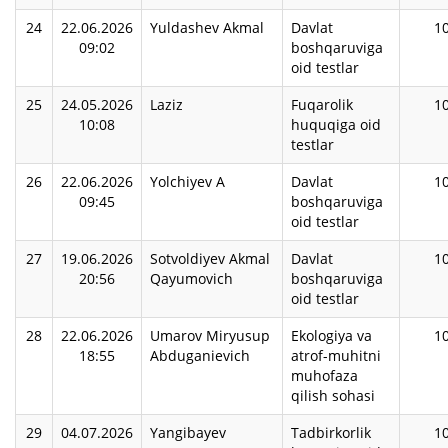
24
22.06.2026
Yuldashev Akmal
Davlat
1
09:02
boshqaruviga
oid testlar
25
24.05.2026
Laziz
Fuqarolik
1
10:08
huquqiga oid
testlar
26
22.06.2026
Yolchiyev A
Davlat
1
09:45
boshqaruviga
oid testlar
27
19.06.2026
Sotvoldiyev Akmal
Davlat
1
20:56
Qayumovich
boshqaruviga
oid testlar
28
22.06.2026
Umarov Miryusup
Ekologiya va
1
18:55
Abduganievich
atrof-muhitni
muhofaza
qilish sohasi
29
04.07.2026
Yangibayev
Tadbirkorlik
1