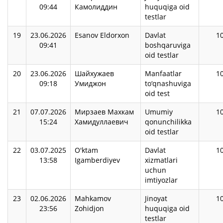
09:44
Камолиддин
huquqiga oid
testlar
19
23.06.2026
Esanov Eldorxon
Davlat
1
09:41
boshqaruviga
oid testlar
20
23.06.2026
Шайхужаев
Manfaatlar
1
09:18
Умиджон
to‘qnashuviga
oid test
21
07.07.2026
Мирзаев Махкам
Umumiy
1
15:24
Хамидуллаевич
qonunchilikka
oid testlar
22
03.07.2025
O'ktam
Davlat
1
13:58
Igamberdiyev
xizmatlari
uchun
imtiyozlar
23
02.06.2026
Mahkamov
Jinoyat
1
23:56
Zohidjon
huquqiga oid
testlar