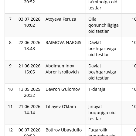
20:52
ta'minotga oid
testlar
7
03.07.2026
Atoyeva Feruza
Oila
1
10:02
qonunchiligiga
oid testlar
8
22.06.2026
RAIMOVA NARGIS
Davlat
1
18:48
boshqaruviga
oid testlar
9
21.06.2026
Abdimuminov
Davlat
1
15:05
Abror Isroilovich
boshqaruviga
oid testlar
10
13.05.2025
Davron G‘ulomov
1-daraja
1
20:32
11
21.06.2026
Tillayev O’ktam
Jinoyat
1
14:14
huquqiga oid
testlar
12
06.07.2026
Botirov Ubaydullo
Fuqarolik
1
09:52
huquqiga oid