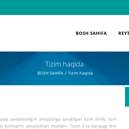
BOSH SAHIFA
REY
Tizim haqida
BOSH SAHIFA
Tizim haqida
y savodxonligini aniqlashga qaratilgan tizim bo‘lib, turli
y bilimlarini aniqlashlari mumkin. Tizim 5 ta darajagi test