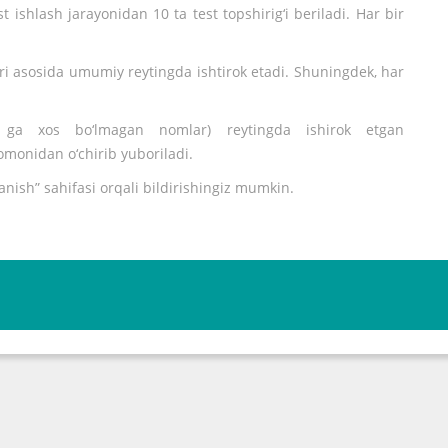
t ishlash jarayonidan 10 ta test topshirig‘i beriladi. Har bir
ari asosida umumiy reytingda ishtirok etadi. Shuningdek, har
 ga xos bo‘lmagan nomlar) reytingda ishirok etgan
tomonidan o‘chirib yuboriladi.
lanish”
sahifasi orqali bildirishingiz mumkin.