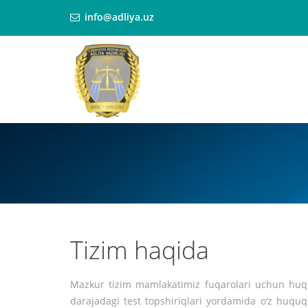
info@adliya.uz
Tizim haqida
Mazkur tizim mamlakatimiz fuqarolari uchun huquqi
darajadagi test topshiriqlari yordamida o‘z huquqi