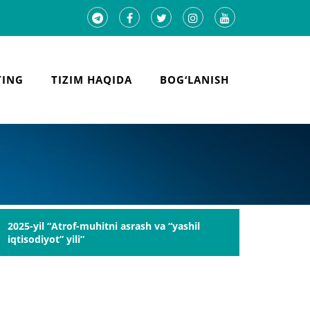
TING
TIZIM HAQIDA
BOG‘LANISH
2025-yil “Atrof-muhitni asrash va “yashil
iqtisodiyot” yili”