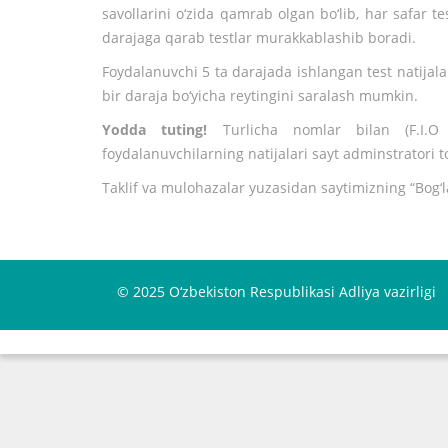
savollarini o‘zida qamrab olgan bo‘lib, har safar tes
darajaga qarab testlar murakkablashib boradi.
Foydalanuvchi 5 ta darajada ishlangan test natijal
bir daraja bo‘yicha reytingini saralash mumkin.
Yodda tuting!
Turlicha nomlar bilan (F.I.O
foydalanuvchilarning natijalari sayt adminstratori 
Taklif va mulohazalar yuzasidan saytimizning
“Bog‘
© 2025 O‘zbekiston Respublikasi Adliya vazirligi