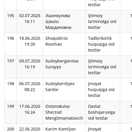
testlar
195
02.07.2026
Эшонкулова
Ijtimoiy
16:11
Шахло
ta'minotga oid
Мардоновна
testlar
196
18.06.2026
Shoqodirov
Tadbirkorlik
19:30
Rovshan
huquqiga oid
testlar
197
09.07.2026
Xudoyberganova
Ijtimoiy
16:19
Surayyo
ta'minotga oid
testlar
198
06.07.2026
Xudoyberdiyev
Jinoyat
08:22
Sardor
huquqiga oid
testlar
199
17.06.2026
Ostonokulov
Davlat
16:24
Sherzod
boshqaruviga
Menglimamatovich
oid testlar
200
22.06.2026
Karim Komiljon
Jinoyat