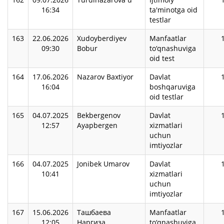
16:34
ta'minotga oid
testlar
163
22.06.2026
Xudoyberdiyev
Manfaatlar
09:30
Bobur
to‘qnashuviga
oid test
164
17.06.2026
Nazarov Baxtiyor
Davlat
16:04
boshqaruviga
oid testlar
165
04.07.2025
Bekbergenov
Davlat
12:57
Ayapbergen
xizmatlari
uchun
imtiyozlar
166
04.07.2025
Jonibek Umarov
Davlat
10:41
xizmatlari
uchun
imtiyozlar
167
15.06.2026
Ташбаева
Manfaatlar
12:05
Наргиза
to‘qnashuviga