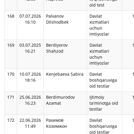
oid test
168
07.07.2026
Palvanov
Davlat
16:10
Dilshodbek
xizmatlari
uchun
imtiyozlar
169
03.07.2025
Berdiyorov
Davlat
16:21
Shahzod
xizmatlari
uchun
imtiyozlar
170
10.07.2026
Kenjebaeva Sabira
Davlat
18:16
boshqaruviga
oid testlar
171
25.06.2026
Berdimurodov
Ijtimoiy
16:23
Azamat
ta'minotga oid
testlar
172
22.06.2026
Рахимов
Davlat
11:49
Козимжон
boshqaruviga
oid testlar