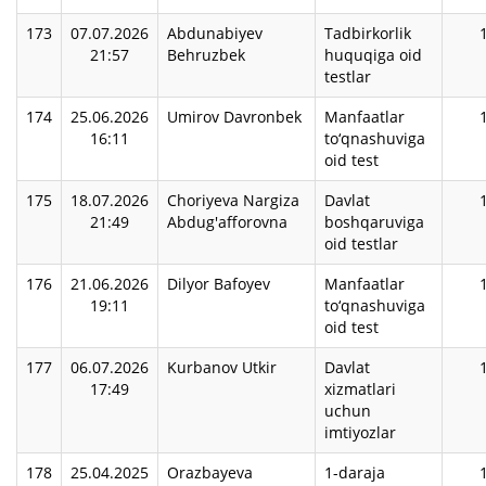
173
07.07.2026
Abdunabiyev
Tadbirkorlik
21:57
Behruzbek
huquqiga oid
testlar
174
25.06.2026
Umirov Davronbek
Manfaatlar
16:11
to‘qnashuviga
oid test
175
18.07.2026
Choriyeva Nargiza
Davlat
21:49
Abdug'afforovna
boshqaruviga
oid testlar
176
21.06.2026
Dilyor Bafoyev
Manfaatlar
19:11
to‘qnashuviga
oid test
177
06.07.2026
Kurbanov Utkir
Davlat
17:49
xizmatlari
uchun
imtiyozlar
178
25.04.2025
Orazbayeva
1-daraja