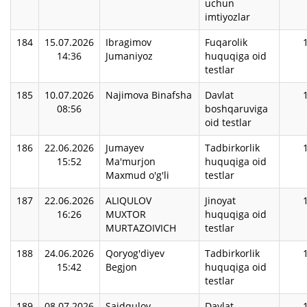
uchun
imtiyozlar
184
15.07.2026
Ibragimov
Fuqarolik
14:36
Jumaniyoz
huquqiga oid
testlar
185
10.07.2026
Najimova Binafsha
Davlat
08:56
boshqaruviga
oid testlar
186
22.06.2026
Jumayev
Tadbirkorlik
15:52
Ma'murjon
huquqiga oid
Maxmud o'g'li
testlar
187
22.06.2026
ALIQULOV
Jinoyat
16:26
MUXTOR
huquqiga oid
MURTAZOIVICH
testlar
188
24.06.2026
Qoryog'diyev
Tadbirkorlik
15:42
Begjon
huquqiga oid
testlar
189
08.07.2026
Saidqulov
Davlat