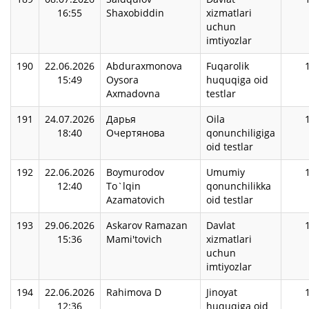
16:55
Shaxobiddin
xizmatlari
uchun
imtiyozlar
190
22.06.2026
Abduraxmonova
Fuqarolik
15:49
Oysora
huquqiga oid
Axmadovna
testlar
191
24.07.2026
Дарья
Oila
18:40
Очертянова
qonunchiligiga
oid testlar
192
22.06.2026
Boymurodov
Umumiy
12:40
To`lqin
qonunchilikka
Azamatovich
oid testlar
193
29.06.2026
Askarov Ramazan
Davlat
15:36
Mami'tovich
xizmatlari
uchun
imtiyozlar
194
22.06.2026
Rahimova D
Jinoyat
12:36
huquqiga oid