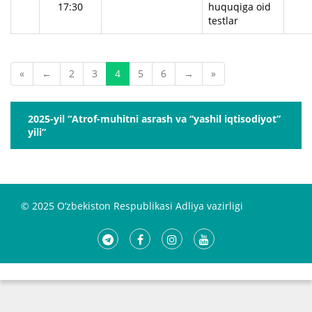
17:30
huquqiga oid
testlar
«
←
2
3
4
5
6
→
»
2025-yil “Atrof-muhitni asrash va “yashil iqtisodiyot”
yili”
© 2025 O‘zbekiston Respublikasi Adliya vazirligi