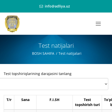
info@adliya.uz
Test natijalari
BOSH SAHIFA
Test natijalari
Test topshiriqlarining darajasini tanlang
T/r
Sana
F.I.SH
Test
To‘p
topshirish turi
b