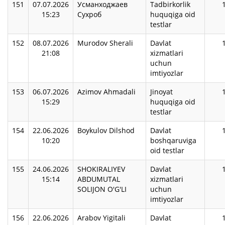
151
07.07.2026
Усманходжаев
Tadbirkorlik
15:23
Сухроб
huquqiga oid
testlar
152
08.07.2026
Murodov Sherali
Davlat
21:08
xizmatlari
uchun
imtiyozlar
153
06.07.2026
Azimov Ahmadali
Jinoyat
15:29
huquqiga oid
testlar
154
22.06.2026
Boykulov Dilshod
Davlat
10:20
boshqaruviga
oid testlar
155
24.06.2026
SHOKIRALIYEV
Davlat
15:14
ABDUMUTAL
xizmatlari
SOLIJON O'G'LI
uchun
imtiyozlar
156
22.06.2026
Arabov Yigitali
Davlat