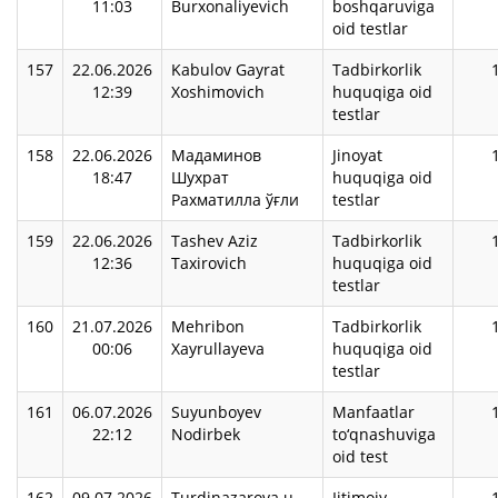
11:03
Burxonaliyevich
boshqaruviga
oid testlar
157
22.06.2026
Kabulov Gayrat
Tadbirkorlik
12:39
Xoshimovich
huquqiga oid
testlar
158
22.06.2026
Мадаминов
Jinoyat
18:47
Шухрат
huquqiga oid
Рахматилла ўғли
testlar
159
22.06.2026
Tashev Aziz
Tadbirkorlik
12:36
Taxirovich
huquqiga oid
testlar
160
21.07.2026
Mehribon
Tadbirkorlik
00:06
Xayrullayeva
huquqiga oid
testlar
161
06.07.2026
Suyunboyev
Manfaatlar
22:12
Nodirbek
to‘qnashuviga
oid test
162
09.07.2026
Turdinazarova u
Ijtimoiy