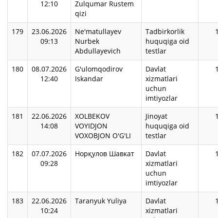
12:10
Zulqumar Rustem
qizi
179
23.06.2026
Ne'matullayev
Tadbirkorlik
09:13
Nurbek
huquqiga oid
Abdullayevich
testlar
180
08.07.2026
G'ulomqodirov
Davlat
12:40
Iskandar
xizmatlari
uchun
imtiyozlar
181
22.06.2026
XOLBEKOV
Jinoyat
14:08
VOYIDJON
huquqiga oid
VOXOBJON O'G'LI
testlar
182
07.07.2026
Норқулов Шавкат
Davlat
09:28
xizmatlari
uchun
imtiyozlar
183
22.06.2026
Taranyuk Yuliya
Davlat
10:24
xizmatlari